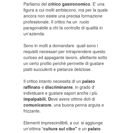
Parliamo del
critico gastronomico
. E' una
figura a cui molti ambiscono, ma per la quale
ancora non esiste una precisa formazione
professionale. Il critico ha un ruolo
paragonabile a chi fa controllo di qualità in
un'azienda.
Sono in molti a domandare quali sono i
requisiti necessari per intraprendere questo
curioso ed appagante lavoro, allettante sotto
un certo profilo perchè permette di gustare
piatti succulenti e pietanze deliziose.
Il critico intanto necessita di un
palato
raffinato
e
discriminante
, in grado d'
individuare e gustare sapori anche i più
impalpabili. D
eve avere ottime doti di
comunicatore
, una buona penna arguta e
frizzante.
Elementi imprescindibili, a cui si aggiunge
un'ottima "
cultura sul cibo"
e un
palato