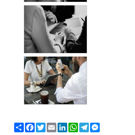
Share
Facebook
Twitter
Email
LinkedIn
WhatsApp
Telegram
Messenger