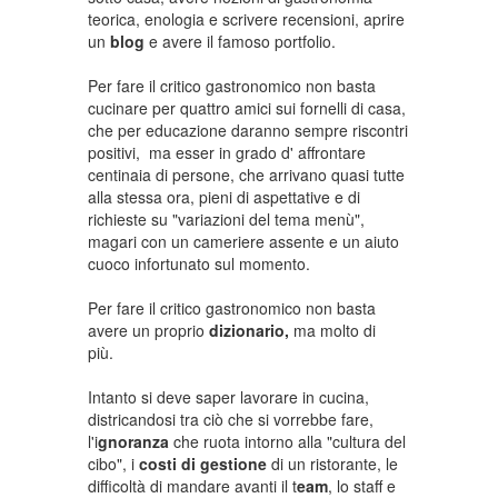
teorica, enologia e scrivere recensioni, aprire
un
blog
e avere il famoso portfolio.
Per fare il critico gastronomico non basta
cucinare per quattro amici sui fornelli di casa,
che per educazione daranno sempre riscontri
positivi, ma esser in grado d' affrontare
centinaia di persone, che arrivano quasi tutte
alla stessa ora, pieni di aspettative e di
richieste su "variazioni del tema menù",
magari con un cameriere assente e un aiuto
cuoco infortunato sul momento.
Per fare il critico gastronomico non basta
avere un proprio
dizionario,
ma molto di
più.
Intanto si deve saper lavorare in cucina,
districandosi tra ciò che si vorrebbe fare,
l'i
gnoranza
che ruota intorno alla "cultura del
cibo", i
costi di gestione
di un ristorante, le
difficoltà di mandare avanti il t
eam
, lo staff e