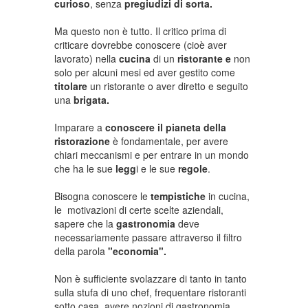
curioso
, senza
pregiudizi di sorta.
Ma questo non è tutto. Il critico prima di
criticare dovrebbe conoscere (cioè aver
lavorato) nella
cucina
di un
ristorante e
non
solo per alcuni mesi ed aver gestito come
titolare
un ristorante o aver diretto e seguito
una
brigata.
Imparare a
conoscere il pianeta della
ristorazione
è fondamentale, per avere
chiari meccanismi e per entrare in un mondo
che ha le sue
legg
i e le sue
regole
.
Bisogna conoscere le
tempistiche
in cucina,
le motivazioni di certe scelte aziendali,
sapere che la
gastronomia
deve
necessariamente passare attraverso il filtro
della parola
"economia".
Non è sufficiente svolazzare di tanto in tanto
sulla stufa di uno chef, frequentare ristoranti
sotto casa, avere nozioni di gastronomia