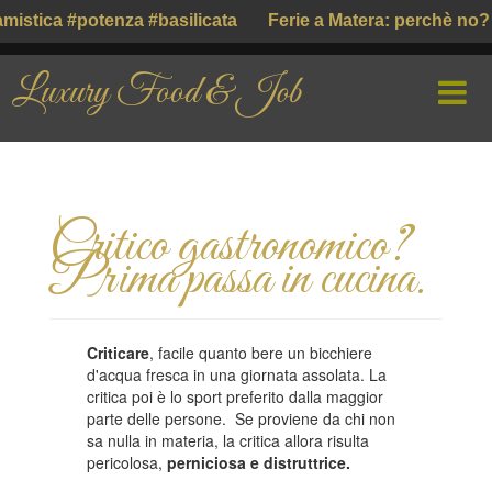
istica #potenza #basilicata
Ferie a Matera: perchè no? #
Luxury Food & Job
HOME
Critico gastronomico?
CHI SIAMO
Prima passa in cucina.
PROFILE COMPANY
PARLIAMO DI
Criticare
, facile quanto bere un bicchiere
d'acqua fresca in una giornata assolata. La
GUSTO ITALIANO ( ІТАЛІЙСЬКИЙ СМАК )
critica poi è lo sport preferito dalla maggior
parte delle persone. Se proviene da chi non
sa nulla in materia, la critica allora risulta
pericolosa,
perniciosa e distruttrice.