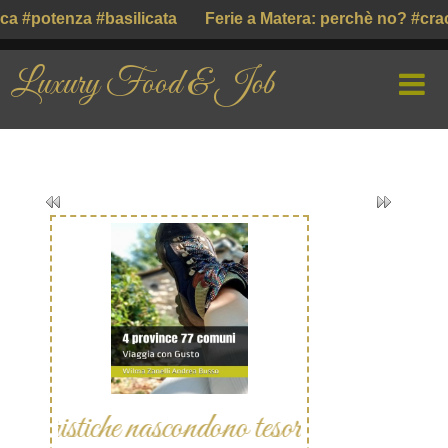
za #basilicata
Ferie a Matera: perchè no? #craco paese
Luxury Food & Job
HOME
CHI SIAMO
PROFILE COMPANY
PARLIAMO DI
GUSTO ITALIANO ( ІТАЛІЙСЬКИЙ СМАК )
che nascondono tesori incredibili