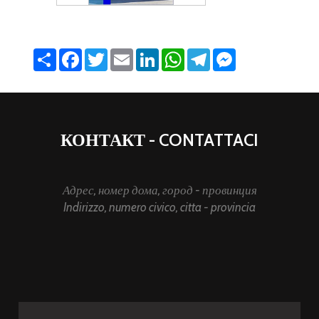
Share
Facebook
Twitter
Email
LinkedIn
WhatsApp
Telegram
Messenger
КОНТАКТ - CONTATTACI
Адрес, номер дома, город - провинция
Indirizzo, numero civico, citta - provincia