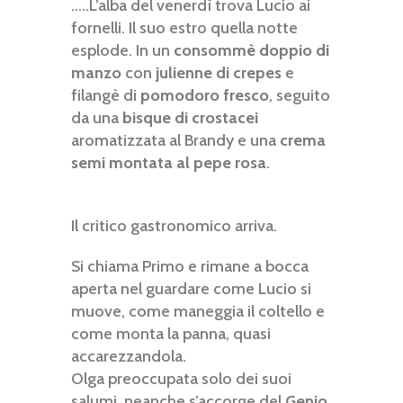
.....L’alba del venerdì trova Lucio ai
fornelli. Il suo estro quella notte
esplode. In un
consommè doppio di
manzo
con
julienne di crepes
e
filangè di
pomodoro fresco
, seguito
da una
bisque di crostacei
aromatizzata al Brandy e una
crema
semi montata al pepe rosa
.
Il critico gastronomico arriva.
Si chiama Primo e rimane a bocca
aperta nel guardare come Lucio si
muove, come maneggia il coltello e
come monta la panna, quasi
accarezzandola.
Olga preoccupata solo dei suoi
salumi, neanche s’accorge del
Genio