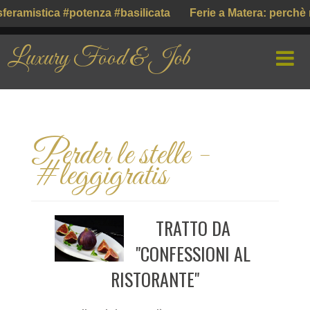
eramistica #potenza #basilicata
Ferie a Matera: perchè n
Luxury Food & Job
HOME
Perder le stelle -
CHI SIAMO
#leggigratis
PROFILE COMPANY
PARLIAMO DI
TRATTO DA
GUSTO ITALIANO ( ІТАЛІЙСЬКИЙ СМАК )
"CONFESSIONI AL
RISTORANTE"