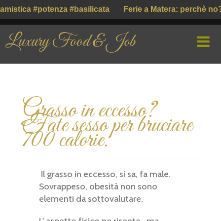
mistica #potenza #basilicata
Ferie a Matera: perchè no?
Luxury Food & Job
HOME
Grasso in eccesso?
CHI SIAMO
Fate sesso per bruciare
PROFILE COMPANY
700 calorie.
PARLIAMO DI
Il grasso in eccesso, si sa, fa male.
GUSTO ITALIANO ( ІТАЛІЙСЬКИЙ СМАК )
Sovrappeso, obesità non sono
elementi da sottovalutare.