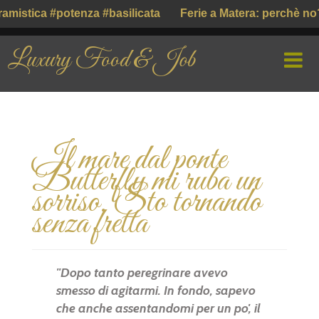
mistica #potenza #basilicata
Ferie a Matera: perchè no?
Luxury Food & Job
HOME
Il mare dal ponte
CHI SIAMO
Butterfly mi ruba un
PROFILE COMPANY
sorriso. Sto tornando
senza fretta
PARLIAMO DI
GUSTO ITALIANO ( ІТАЛІЙСЬКИЙ СМАК )
"Dopo tanto peregrinare avevo
smesso di agitarmi. In fondo, sapevo
che anche assentandomi per un po', il