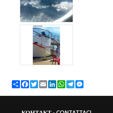
Share
Facebook
Twitter
Email
LinkedIn
WhatsApp
Telegram
Messenger
КОНТАКТ - CONTATTACI