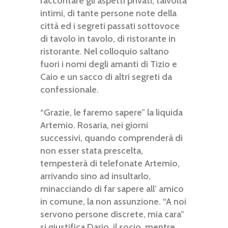
raccontare gli aspetti privati, talvolta
intimi, di tante persone note della
città ed i segreti passati sottovoce
di tavolo in tavolo, di ristorante in
ristorante. Nel colloquio saltano
fuori i nomi degli amanti di Tizio e
Caio e un sacco di altri segreti da
confessionale.
“Grazie, le faremo sapere” la liquida
Artemio. Rosaria, nei giorni
successivi, quando comprenderà di
non esser stata prescelta,
tempesterà di telefonate Artemio,
arrivando sino ad insultarlo,
minacciando di far sapere all’ amico
in comune, la non assunzione. “A noi
servono persone discrete, mia cara”
si giustifica Dario, il socio, mentre