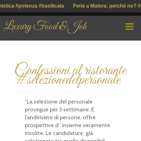
istica #potenza #basilicata
Ferie a Matera: perchè no? #
Luxury Food & Job
HOME
Confessioni al ristorante
CHI SIAMO
#selezionedelpersonale
PROFILE COMPANY
PARLIAMO DI
"La selezione del personale
prosegue per 3 settimane. E
GUSTO ITALIANO ( ІТАЛІЙСЬКИЙ СМАК )
l’andirivieni di persone, offre
prospettive d ' insieme veramente
insolite. Le candidature, già