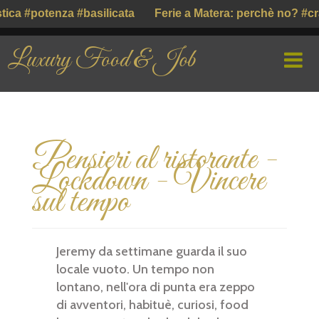
ca #potenza #basilicata
Ferie a Matera: perchè no? #cra
Luxury Food & Job
HOME
Pensieri al ristorante -
CHI SIAMO
Lockdown - Vincere
PROFILE COMPANY
sul tempo
PARLIAMO DI
Jeremy da settimane guarda il suo
GUSTO ITALIANO ( ІТАЛІЙСЬКИЙ СМАК )
locale vuoto. Un tempo non
lontano, nell'ora di punta era zeppo
di avventori, habituè, curiosi, food