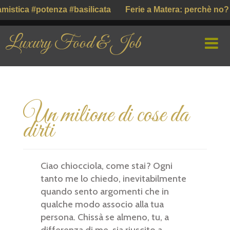
istica #potenza #basilicata
Ferie a Matera: perchè no? #
Luxury Food & Job
HOME
Un milione di cose da
CHI SIAMO
dirti
PROFILE COMPANY
PARLIAMO DI
Ciao chiocciola, come stai? Ogni
tanto me lo chiedo, inevitabilmente
GUSTO ITALIANO ( ІТАЛІЙСЬКИЙ СМАК )
quando sento argomenti che in
qualche modo associo alla tua
persona. Chissà se almeno, tu, a