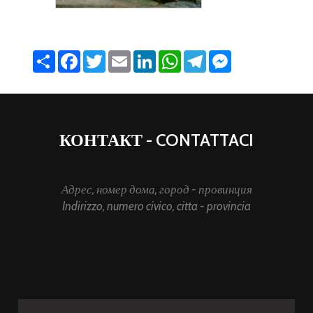
Share
Facebook
Twitter
Email
LinkedIn
WhatsApp
Telegram
Messenger
КОНТАКТ - CONTATTACI
Адрес, номер дома, город - провинция
Indirizzo, numero civico, citta - provincia