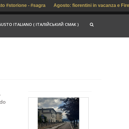
storione - #sagra
Agosto: fiorentini in vacanza e Firenze 
GUSTO ITALIANO ( ІТАЛІЙСЬКИЙ СМАК )
o
ado