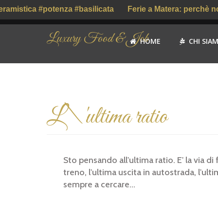
mistica #potenza #basilicata
Ferie a Matera: perchè no?
Luxury Food & Job
HOME
CHI SIA
L\'ultima ratio
Sto pensando all'ultima ratio. E' la via di f
treno, l'ultima uscita in autostrada, l'ult
sempre a cercare...
Wil