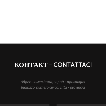
r
КОНТАКТ - CONTATTACI
Адрес, номер дома, город - провинция
Indirizzo, numero civico, citta - provincia