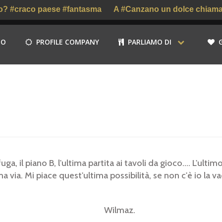
 #craco paese #fantasma
A #Canzano un dolce chiamato #
MO
PROFILE COMPANY
PARLIAMO DI
uga, il piano B, l'ultima partita ai tavoli da gioco.... L'ultim
ima via. Mi piace quest'ultima possibilità, se non c'è io la v
maz.