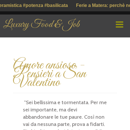
ramistica #potenza #basilicata
Ferie a Matera: perchè n
Luxury Food & Job
HOME
Amore ansioso -
CHI SIAMO
Pensieri a San
PROFILE COMPANY
Valentino
PARLIAMO DI
"Sei bellissima e tormentata. Per me
GUSTO ITALIANO ( ІТАЛІЙСЬКИЙ СМАК )
sei importante, ma devi
abbandonare le tue paure. Così non
vai da nessuna parte, prova a fidarti.