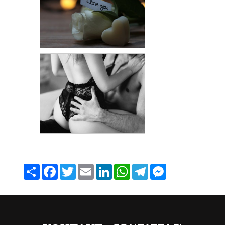
Share
Facebook
Twitter
Email
LinkedIn
WhatsApp
Telegram
Messenger