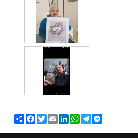
Share
Facebook
Twitter
Email
LinkedIn
WhatsApp
Telegram
Messenger