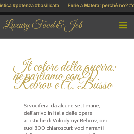
ca #potenza #basilicata
Ferie a Matera: perchè no? #cra
Luxury Food & Job
HOME
Il colore della guerra:
CHI SIAMO
ne parliamo con V.
PROFILE COMPANY
Rebrov e A. Busso
PARLIAMO DI
Si vocifera, da alcune settimane,
GUSTO ITALIANO ( ІТАЛІЙСЬКИЙ СМАК )
dell'arrivo in Italia delle opere
artistiche di Volodymyr Rebrov, dei
suoi 300 chiaroscuri: voci narranti