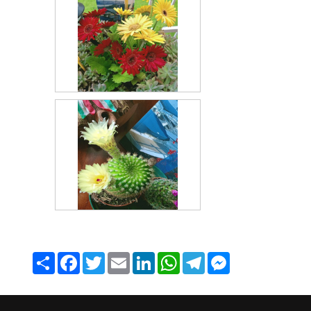
Share
Facebook
Twitter
Email
LinkedIn
WhatsApp
Telegram
Messenger