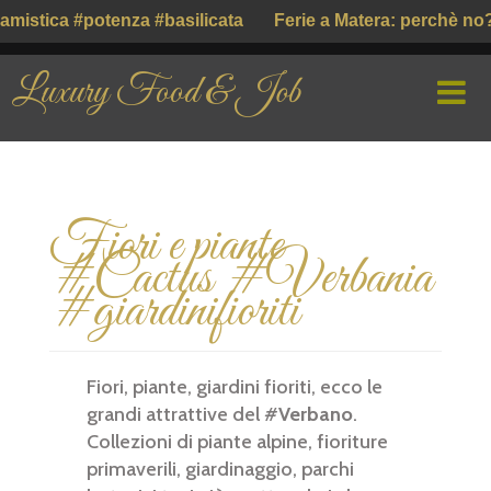
amistica #potenza #basilicata
Ferie a Matera: perchè no
Luxury Food & Job
HOME
Fiori e piante
CHI SIAMO
#Cactus #Verbania
PROFILE COMPANY
#giardinifioriti
PARLIAMO DI
Fiori, piante, giardini fioriti, ecco le
GUSTO ITALIANO ( ІТАЛІЙСЬКИЙ СМАК )
grandi attrattive del #
Verbano
.
Collezioni di piante alpine, fioriture
primaverili, giardinaggio, parchi