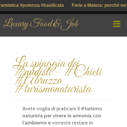
amistica #potenza #basilicata
Ferie a Matera: perchè no?
Luxury Food & Job
HOME
La spiaggia dei
CHI SIAMO
#nudisti - #Chieti
PROFILE COMPANY
#Abruzzo
#turismonaturista
PARLIAMO DI
GUSTO ITALIANO ( ІТАЛІЙСЬКИЙ СМАК )
Avete voglia di praticare il #
turismo
naturista per vivere in armonia con
l'ambiente e
vorreste restare in