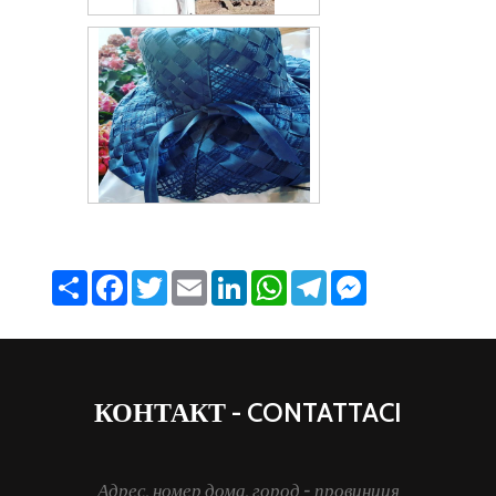
Share
Facebook
Twitter
Email
LinkedIn
WhatsApp
Telegram
Messenger
КОНТАКТ - CONTATTACI
Адрес, номер дома, город - провинция