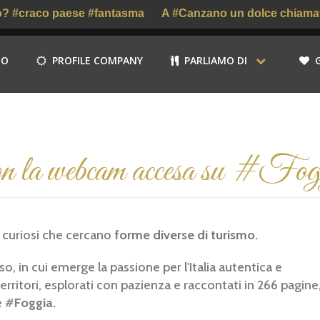
 #craco paese #fantasma
A #Canzano un dolce chiamato #
MO
PROFILE COMPANY
PARLIAMO DI
 con la webcam accesa su #Fo
i curiosi che cercano
forme diverse di turismo.
o, in cui emerge la passione per l'Italia autentica e
erritori, esplorati con pazienza e raccontati in 266 pagine
e #
Foggia.