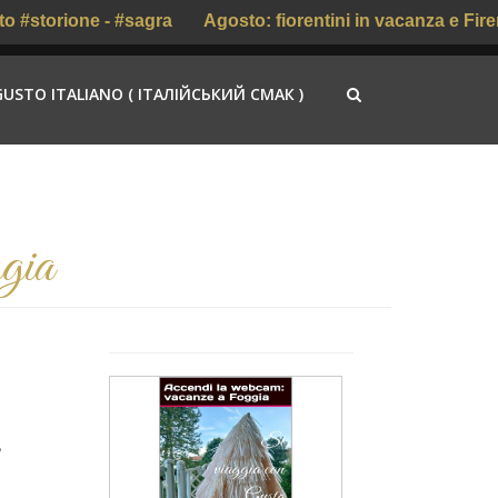
storione - #sagra
Agosto: fiorentini in vacanza e Firenze 
GUSTO ITALIANO ( ІТАЛІЙСЬКИЙ СМАК )
ggia
,