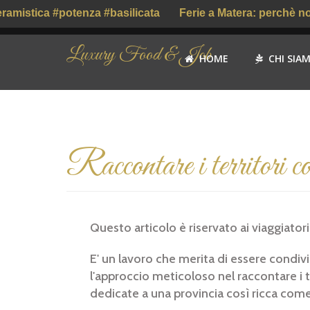
mistica #potenza #basilicata
Ferie a Matera: perchè no?
Luxury Food & Job
HOME
CHI SIA
Raccontare i territori
Questo articolo è riservato ai viaggiator
E' un lavoro che merita di essere condivis
l'approccio meticoloso nel raccontare i t
dedicate a una provincia così ricca com