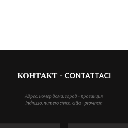
КОНТАКТ - CONTATTACI
Адрес, номер дома, город - провинция
Indirizzo, numero civico, citta - provincia