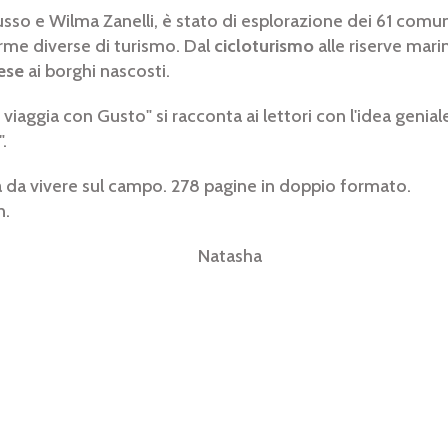
sso e Wilma Zanelli, è stato di esplorazione dei 61 comu
rme diverse di turismo. Dal
cicloturismo
alle riserve mari
ese
ai borghi nascosti.
iaggia con Gusto" si racconta ai lettori con l'idea genial
".
 da vivere sul campo. 278 pagine in doppio formato.
n.
asha