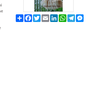
ni
ne
Share
Facebook
Twitter
Email
LinkedIn
WhatsApp
Telegram
Messenger
e