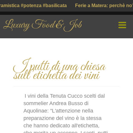
amistica #potenza #basilicata
Ferie a Matera: perchè no
Luxury Food & Job
HOME
I putti di una chiesa
CHI SIAMO
sull'etichetta dei vini
PROFILE COMPANY
PARLIAMO DI
I vini della Tenuta Cucco scelti dal
sommelier Andrea Busso di
GUSTO ITALIANO ( ІТАЛІЙСЬКИЙ СМАК )
Aquolinae: "L'attenzione nella
preparazione del vino è la stessa
che hanno dedicato all'etichetta
,