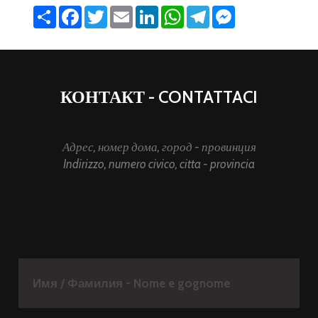
Share
Facebook
Twitter
Email
LinkedIn
WhatsApp
Telegram
Messenger
КОНТАКТ - CONTATTACI
Адрес, номер дома, город - провинция
Indirizzo, numero civico, citta - provincia