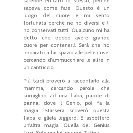
sarebbe entrato lo stesso, perché
sapeva come fare. Questo è un
luogo del cuore e mi sento
fortunata perché ne ho diversi e li
ho conservati tutti. Qualcuno mi ha
detto che debbo avere grande
cuore per contenerli. Sarà che ho
imparato a far spazio alle belle cose,
cercando d’ammucchiare le altre in
un cantuccio.
Più tardi proverò a raccontarlo alla
mamma, cercando parole che
somiglino ad una fiaba,
parole di
panna
, dove il Genio, poi, fa la
magia
. Stassera scriverò questa
fiaba e gliela leggerò. E aspetterò
un’altra magia. Quella del
Genius
Loc
i. Solo per lei, per noi.
Tatina.