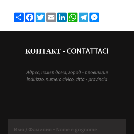
Share
Facebook
Twitter
Email
LinkedIn
WhatsApp
Telegram
Messenger
КОНТАКТ - CONTATTACI
Адрес, номер дома, город - провинция
Indirizzo, numero civico, citta - provincia