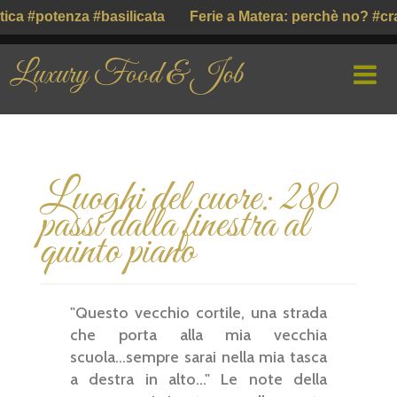
 #potenza #basilicata
Ferie a Matera: perchè no? #craco
Luxury Food & Job
HOME
Luoghi del cuore: 280
CHI SIAMO
passi dalla finestra al
PROFILE COMPANY
quinto piano
PARLIAMO DI
"Questo vecchio cortile, una strada
GUSTO ITALIANO ( ІТАЛІЙСЬКИЙ СМАК )
che porta alla mia vecchia
scuola...sempre sarai nella mia tasca
a destra in alto..." Le note della